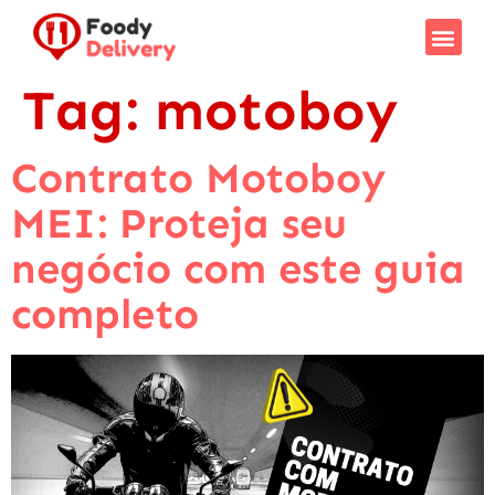
Tag:
motoboy
Contrato Motoboy
MEI: Proteja seu
negócio com este guia
completo