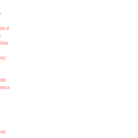
e
as e
p
lise
ry:
 de
resa
das