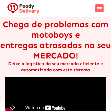
Chega de problemas com
motoboys e
entregas atrasadas no seu
MERCADO!
Deixe a logística do seu mercado eficiente e
automatizada com este sistema