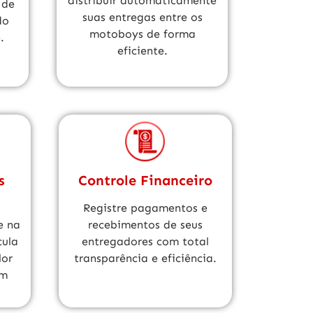
distribuir automaticamente
 de
suas entregas entre os
do
motoboys de forma
.
eficiente.
s
Controle Financeiro
Registre pagamentos e
e na
recebimentos de seus
cula
entregadores com total
lor
transparência e eficiência.
em