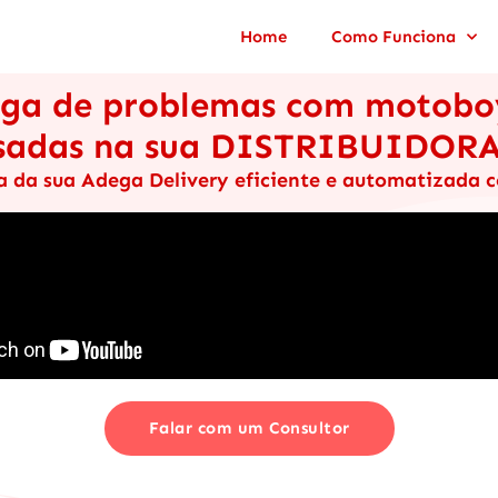
Home
Como Funciona
ga de problemas com motobo
asadas na sua DISTRIBUIDOR
ca da sua Adega Delivery eficiente e automatizada 
Falar com um Consultor