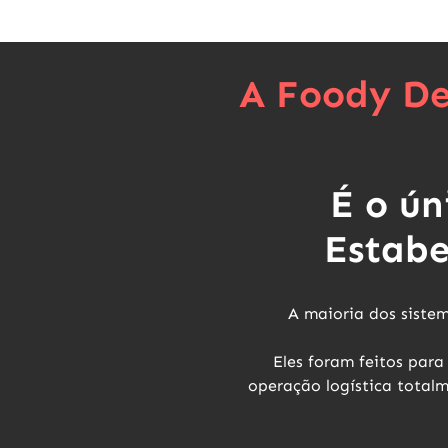
A Foody De
É o ún
Estabe
A maioria dos siste
Eles foram feitos par
operação logística totalm