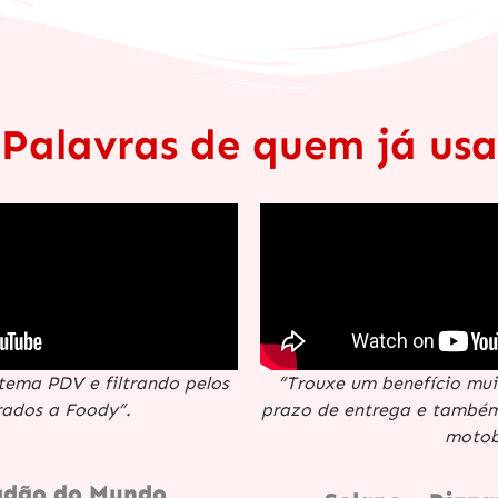
Palavras de quem já usa
tema PDV e filtrando pelos
“Trouxe um benefício mu
rados a Foody”.
prazo de entrega e também
motob
adão do Mundo