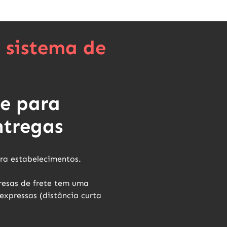
 sistema de
te para
ntregas
ara estabelecimentos
.
resas de frete tem uma
expressas (distância curta