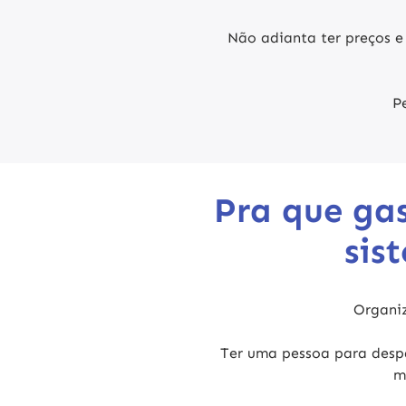
Não adianta ter preços e
P
Pra que ga
sis
Organiz
Ter uma pessoa para despa
m