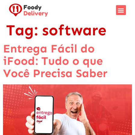
Tag:
software
Entrega Fácil do
iFood: Tudo o que
Você Precisa Saber