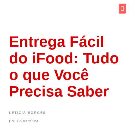
Como
Saiba 
Entrega Fácil
do iFood: Tudo
o que Você
Precisa Saber
LETICIA BORGES
EM
27/03/2024