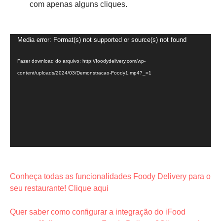
com apenas alguns cliques.
Tocador
Media error: Format(s) not supported or source(s) not found
de
Fazer download do arquivo: http://foodydelivery.com/wp-
vídeo
content/uploads/2024/03/Demonstracao-Foody1.mp4?_=1
Conheça todas as funcionalidades Foody Delivery para o
seu restaurante! Clique aqui
Quer saber como configurar a integração do iFood