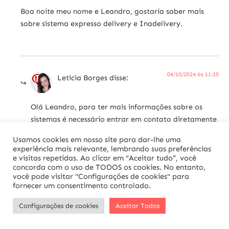
Boa noite meu nome e Leandro, gostaria saber mais
sobre sistema expresso delivery e Inadelivery.
04/10/2024 às 11:25
Leticia Borges
disse:
Olá Leandro, para ter mais informações sobre os
sistemas é necessário entrar em contato diretamente
com eles 🙂
Usamos cookies em nosso site para dar-lhe uma
experiência mais relevante, lembrando suas preferências
e visitas repetidas. Ao clicar em “Aceitar tudo”, você
concorda com o uso de TODOS os cookies. No entanto,
você pode visitar "Configurações de cookies" para
20/04/2025 às 11:57
fornecer um consentimento controlado.
Kleiber Militão
disse:
Configurações de cookies
Aceitar Todos
ola´Daniel, estou montando aqui em Fortaleza uma
distribuidora de produtos alimenticios para atender a