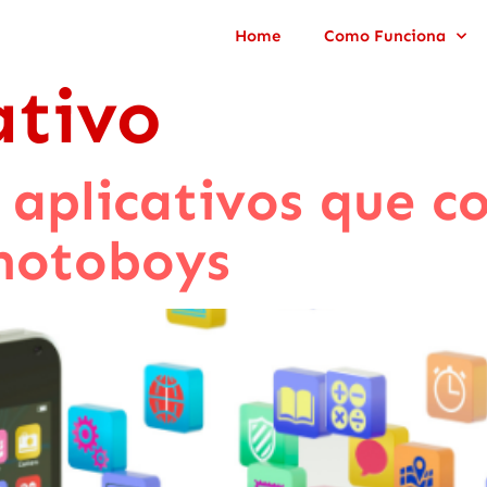
Home
Como Funciona
ativo
 aplicativos que 
motoboys