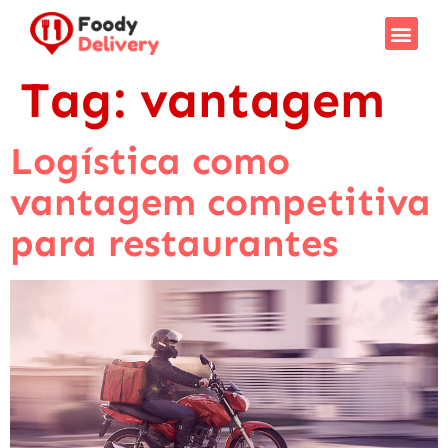
Tag:
vantagem
Logística como
vantagem competitiva
para restaurantes