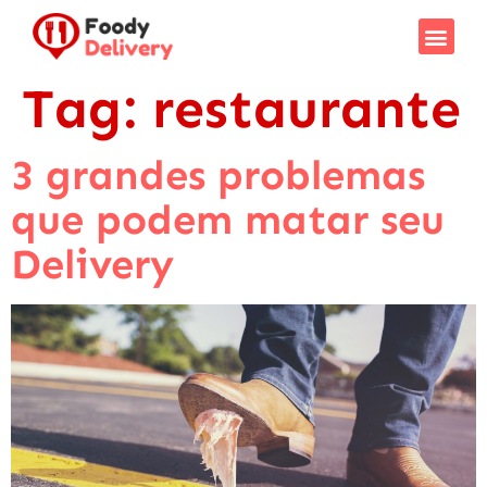
Tag:
restaurante
3 grandes problemas
que podem matar seu
Delivery