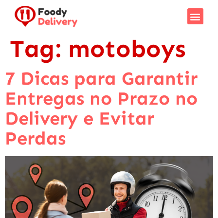
Tag:
motoboys
7 Dicas para Garantir
Entregas no Prazo no
Delivery e Evitar
Perdas