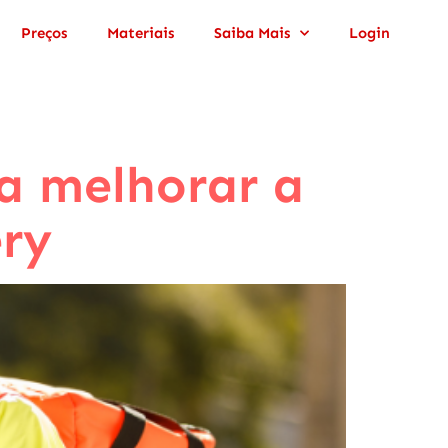
Preços
Materiais
Saiba Mais
Login
a melhorar a
ery