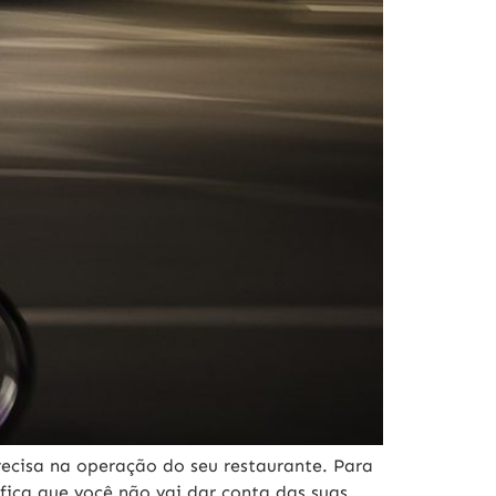
recisa na operação do seu restaurante. Para
fica que você não vai dar conta das suas