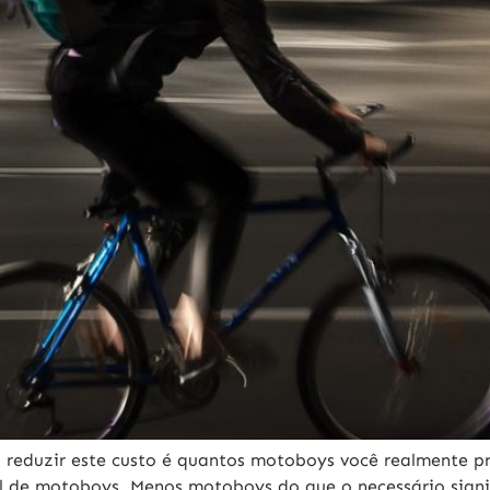
a reduzir este custo é quantos motoboys você realmente p
eal de motoboys. Menos motoboys do que o necessário signi