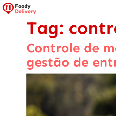
Tag:
contr
Controle de m
gestão de ent