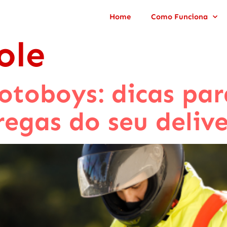
Home
Como Funciona
ole
otoboys: dicas par
regas do seu deliv