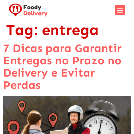
Tag:
entrega
7 Dicas para Garantir
Entregas no Prazo no
Delivery e Evitar
Perdas