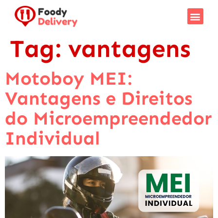
Tag:
vantagens
Motoboy MEI:
Vantagens e Direitos
do Microempreendedor
Individual