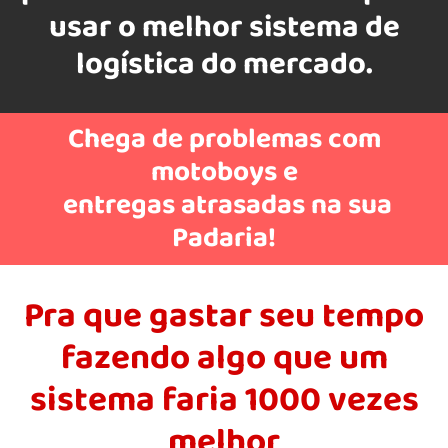
usar o melhor sistema de
logística do mercado.
Chega de problemas com
motoboys e
entregas atrasadas na sua
Padaria!
Pra que gastar seu tempo
fazendo algo que um
sistema faria 1000 vezes
melhor