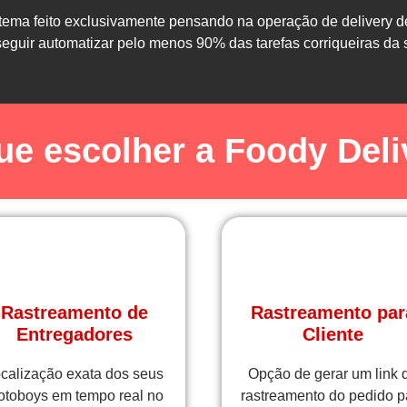
stema feito exclusivamente pensando na operação de delivery 
seguir automatizar pelo menos 90% das tarefas corriqueiras da 
ue escolher a Foody Deli
Rastreamento de
Rastreamento par
Entregadores
Cliente
calização exata dos seus
Opção de gerar um link 
toboys em tempo real no
rastreamento do pedido p