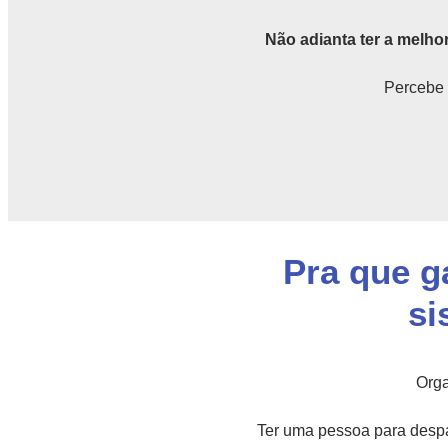
Não adianta ter a melhor
Percebe 
Pra que g
si
Orga
Ter uma pessoa para despa