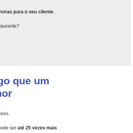
horas para o seu cliente.
taurante?
lgo que um
hor
eiro.
pode ser
até 25 vezes mais