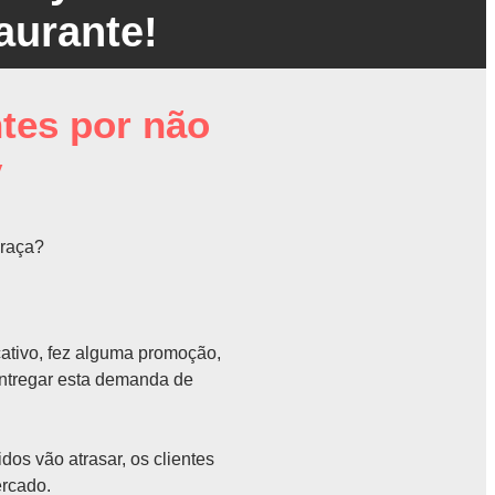
aurante!
ntes por não
y
praça?
ativo, fez alguma promoção,
 entregar esta demanda de
os vão atrasar, os clientes
ercado.