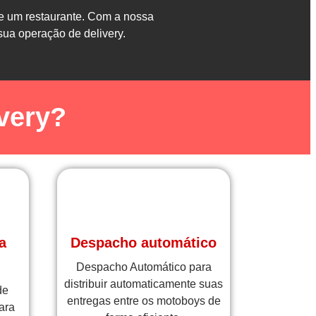
de um restaurante. Com a nossa
sua operação de delivery.
very?
a
Despacho automático
Despacho Automático para
distribuir automaticamente suas
de
entregas entre os motoboys de
ara