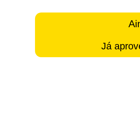
Ai
Já aprov