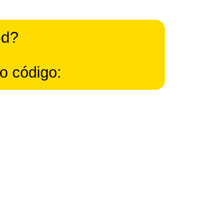
od?
o código: