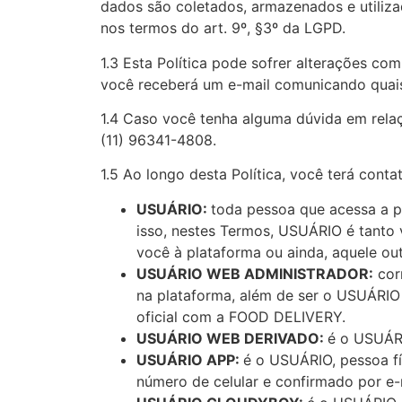
dados são coletados, armazenados e utiliza
nos termos do art. 9º, §3º da LGPD.
1.3 Esta Política pode sofrer alterações com
você receberá um e-mail comunicando quais 
1.4 Caso você tenha alguma dúvida em relaç
(11) 96341-4808.
1.5 Ao longo desta Política, você terá cont
USUÁRIO:
toda pessoa que acessa a p
isso, nestes Termos, USUÁRIO é tant
você à plataforma ou ainda, aquele o
USUÁRIO WEB ADMINISTRADOR:
cor
na plataforma, além de ser o USUÁRI
oficial com a FOOD DELIVERY.
USUÁRIO WEB DERIVADO:
é o USUÁR
USUÁRIO APP:
é o USUÁRIO, pessoa f
número de celular e confirmado por e