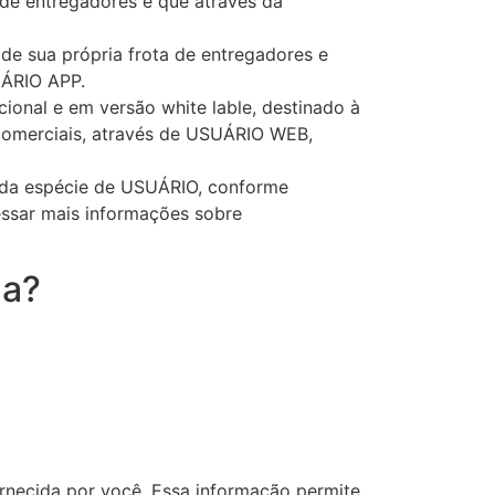
a de entregadores e que através da
e sua própria frota de entregadores e
UÁRIO APP.
ional e em versão white lable, destinado à
comerciais, através de USUÁRIO WEB,
e da espécie de USUÁRIO, conforme
essar mais informações sobre
da?
ornecida por você. Essa informação permite