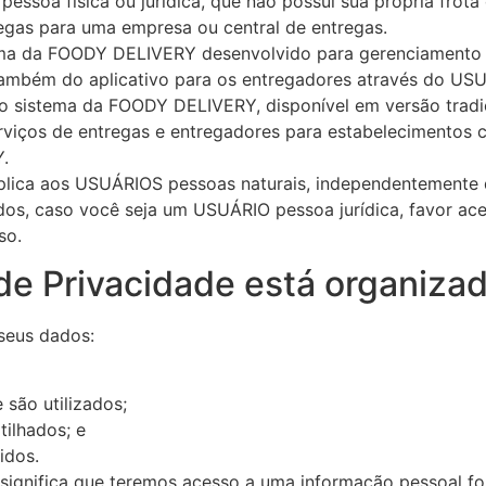
pessoa física ou jurídica, que não possui sua própria frot
regas para uma empresa ou central de entregas.
ma da FOODY DELIVERY desenvolvido para gerenciamento d
ambém do aplicativo para os entregadores através do US
 o sistema da FOODY DELIVERY, disponível em versão tradic
viços de entregas e entregadores para estabelecimentos 
.
e aplica aos USUÁRIOS pessoas naturais, independentement
dos, caso você seja um USUÁRIO pessoa jurídica, favor ac
so.
 de Privacidade está organiza
 seus dados:
 são utilizados;
tilhados; e
idos.
o” significa que teremos acesso a uma informação pessoal f