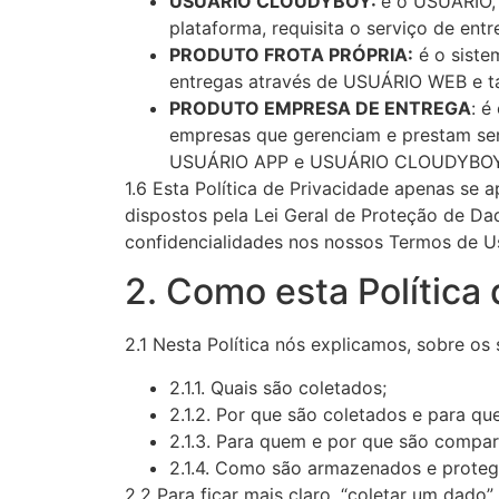
USUÁRIO CLOUDYBOY:
é o USUÁRIO, 
plataforma, requisita o serviço de ent
PRODUTO FROTA PRÓPRIA:
é o siste
entregas através de USUÁRIO WEB e t
PRODUTO EMPRESA DE ENTREGA
: é
empresas que gerenciam e prestam ser
USUÁRIO APP e USUÁRIO CLOUDYBOY
1.6 Esta Política de Privacidade apenas s
dispostos pela Lei Geral de Proteção de Da
confidencialidades nos nossos Termos de U
2. Como esta Política
2.1 Nesta Política nós explicamos, sobre os
2.1.1. Quais são coletados;
2.1.2. Por que são coletados e para que
2.1.3. Para quem e por que são compar
2.1.4. Como são armazenados e proteg
2.2 Para ficar mais claro, “coletar um dad